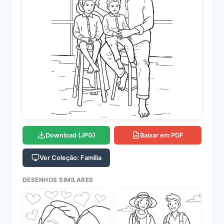
Download (JPG)
Baixar em PDF
Ver Coleção: Família
DESENHOS SIMILARES