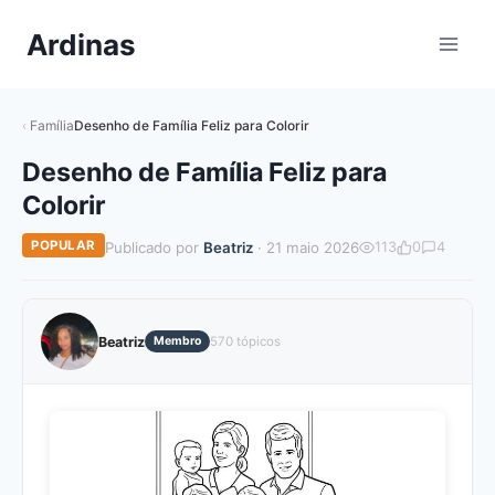
Pular
Ardinas
para
o
Conteúdo
Família
Desenho de Família Feliz para Colorir
Desenho de Família Feliz para
Colorir
POPULAR
Publicado por
Beatriz
· 21 maio 2026
113
0
4
Beatriz
Membro
570 tópicos