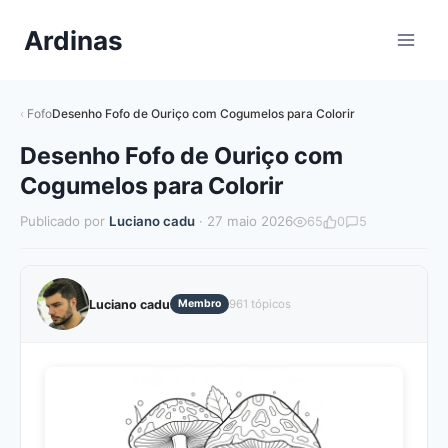
Pular
Ardinas
para
o
Conteúdo
Fofo
Desenho Fofo de Ouriço com Cogumelos para Colorir
Desenho Fofo de Ouriço com
Cogumelos para Colorir
Publicado por
Luciano cadu
· 27 maio 2026
65
0
5
Luciano cadu
Membro
961 tópicos