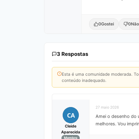
0
Gostei
0
Não
3 Respostas
Esta é uma comunidade moderada. Toda
conteúdo inadequado.
27 maio 2026
CA
Amei o desenho do u
melhores. Vou imprim
Cleide
Aparecida
Membro