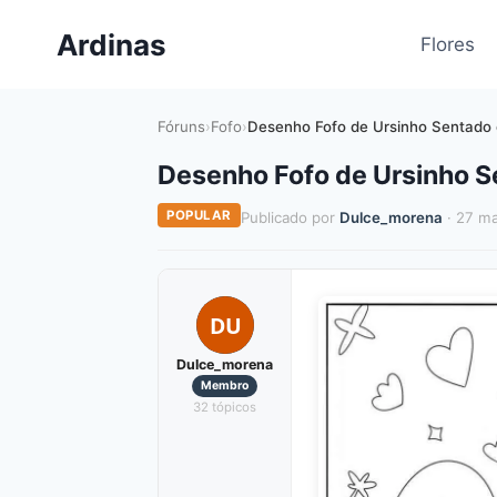
Pular
Ardinas
para
Flores
o
Conteúdo
Fóruns
›
Fofo
›
Desenho Fofo de Ursinho Sentado 
Desenho Fofo de Ursinho S
POPULAR
Publicado por
Dulce_morena
· 27 ma
DU
Dulce_morena
Membro
32 tópicos