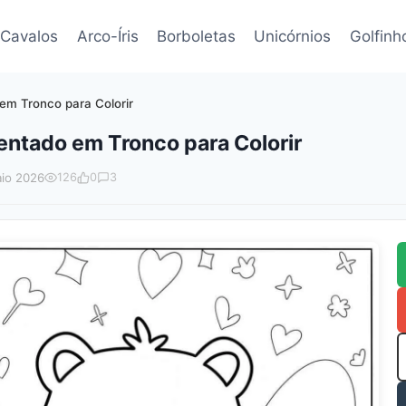
Cavalos
Arco-Íris
Borboletas
Unicórnios
Golfinh
em Tronco para Colorir
entado em Tronco para Colorir
io 2026
126
0
3