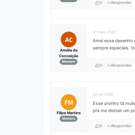
0
Responder
31 maio 2026
AC
Amei esse desenho do
sempre especiais. Va
Amélia da
Conceição
Membro
0
Responder
03 jun 2026
FM
Esse ursinho tá muito
pra me distrair um 
Filipe Martins
Membro
0
Responder