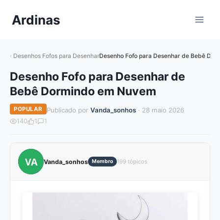
Pular
Ardinas
para
o
Conteúdo
Desenhos Fofos para Desenhar
Desenho Fofo para Desenhar de Bebê Do
Desenho Fofo para Desenhar de
Bebê Dormindo em Nuvem
POPULAR
Publicado por
Vanda_sonhos
· 28 maio 2026
140
1
1
VA
Vanda_sonhos
Membro
199 tópicos