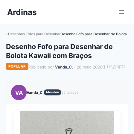
Pular
Ardinas
para
o
Conteúdo
Desenhos Fofos para Desenhar
Desenho Fofo para Desenhar de Bolota Ka
Desenho Fofo para Desenhar de
Bolota Kawaii com Braços
POPULAR
Publicado por
Vanda_C.
· 28 maio 2026
112
0
3
VA
Vanda_C.
Membro
35 tópicos