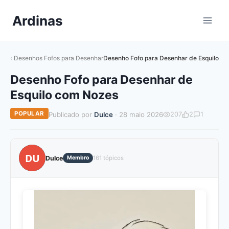
Pular
Ardinas
para
o
Conteúdo
Desenhos Fofos para Desenhar
Desenho Fofo para Desenhar de Esquilo c
Desenho Fofo para Desenhar de
Esquilo com Nozes
POPULAR
Publicado por
Dulce
· 28 maio 2026
207
2
1
DU
Dulce
Membro
161 tópicos