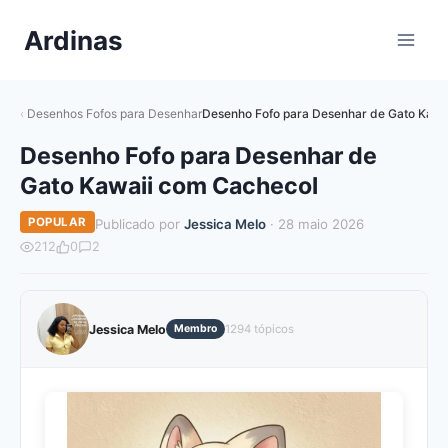
Pular
Ardinas
para
o
Conteúdo
Desenhos Fofos para Desenhar
Desenho Fofo para Desenhar de Gato Kawa
Desenho Fofo para Desenhar de
Gato Kawaii com Cachecol
POPULAR
Publicado por
Jessica Melo
· 28 maio 2026
212
0
2
Jessica Melo
Membro
1294 tópicos