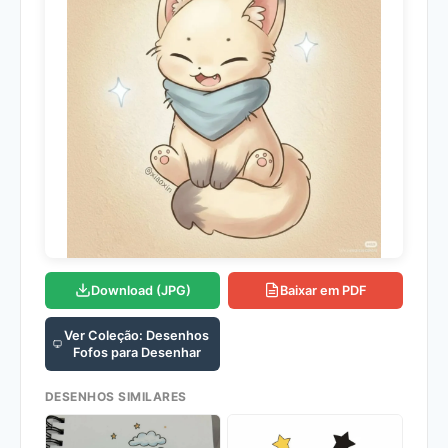
Download (JPG)
Baixar em PDF
Ver Coleção: Desenhos
Fofos para Desenhar
DESENHOS SIMILARES