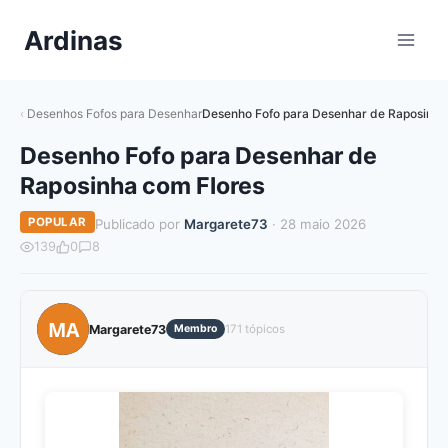
Pular
Ardinas
para
o
Conteúdo
Desenhos Fofos para Desenhar
Desenho Fofo para Desenhar de Raposinha
Desenho Fofo para Desenhar de
Raposinha com Flores
POPULAR
Publicado por
Margarete73
· 28 maio 2026
139
0
8
MA
Margarete73
Membro
171 tópicos