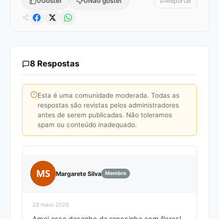
0
Gostei
0
Não gostei
Reportar
8 Respostas
Esta é uma comunidade moderada. Todas as
respostas são revistas pelos administradores
antes de serem publicadas. Não toleramos
spam ou conteúdo inadequado.
MS
Margarete Silva
Membro
28 maio 2026
Amei esse desenho da raposinha com flores!