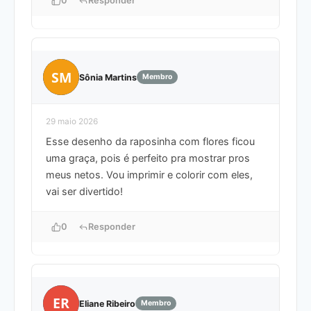
0
Responder
SM
Sônia Martins
Membro
29 maio 2026
Esse desenho da raposinha com flores ficou
uma graça, pois é perfeito pra mostrar pros
meus netos. Vou imprimir e colorir com eles,
vai ser divertido!
0
Responder
ER
Eliane Ribeiro
Membro