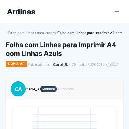
Pular
Ardinas
para
o
Conteúdo
Folha com Linhas para Imprimir
Folha com Linhas para Imprimir A4 com Lin
Folha com Linhas para Imprimir A4
com Linhas Azuis
POPULAR
Publicado por
Carol_S.
· 29 maio 2026
135
0
7
CA
Carol_S.
Membro
31 tópicos