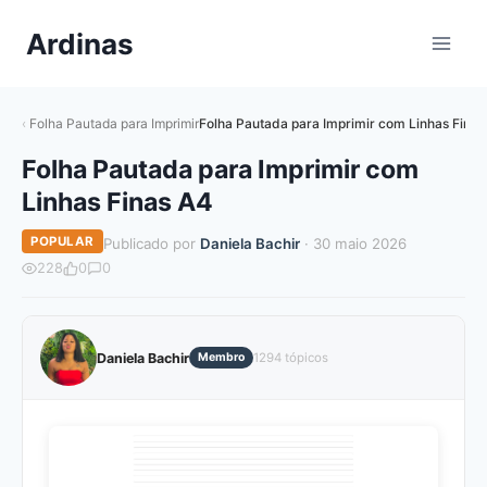
Pular
Ardinas
para
o
Conteúdo
Folha Pautada para Imprimir
Folha Pautada para Imprimir com Linhas Finas
Folha Pautada para Imprimir com
Linhas Finas A4
POPULAR
Publicado por
Daniela Bachir
· 30 maio 2026
228
0
0
Daniela Bachir
Membro
1294 tópicos