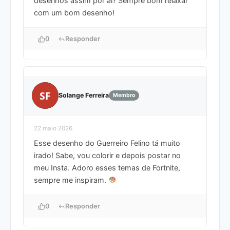
desenhos assim por aí? Sempre bom relaxar
com um bom desenho!
0
Responder
SF
Solange Ferreira
Membro
22 maio 2026
Esse desenho do Guerreiro Felino tá muito
irado! Sabe, vou colorir e depois postar no
meu Insta. Adoro esses temas de Fortnite,
sempre me inspiram.
0
Responder