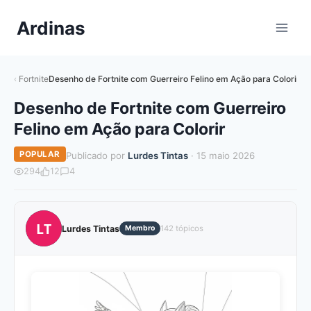
Pular
Ardinas
para
o
Conteúdo
Fortnite
Desenho de Fortnite com Guerreiro Felino em Ação para Colorir
Desenho de Fortnite com Guerreiro
Felino em Ação para Colorir
POPULAR
Publicado por
Lurdes Tintas
· 15 maio 2026
294
12
4
LT
Lurdes Tintas
Membro
142 tópicos