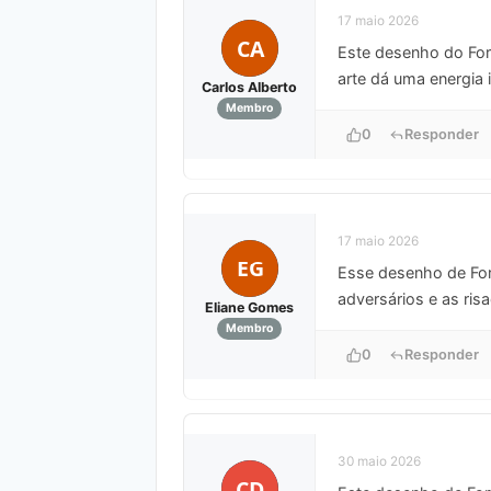
17 maio 2026
CA
Este desenho do Fort
arte dá uma energia 
Carlos Alberto
Membro
0
Responder
17 maio 2026
EG
Esse desenho de Fort
adversários e as ri
Eliane Gomes
Membro
0
Responder
30 maio 2026
CD