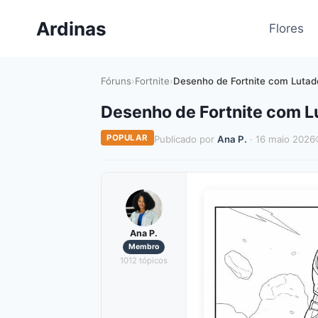
Pular
Ardinas
para
Flores
o
Conteúdo
Fóruns
›
Fortnite
›
Desenho de Fortnite com Lutad
Desenho de Fortnite com L
POPULAR
Publicado por
Ana P.
· 16 maio 2026
Ana P.
Membro
1012 tópicos