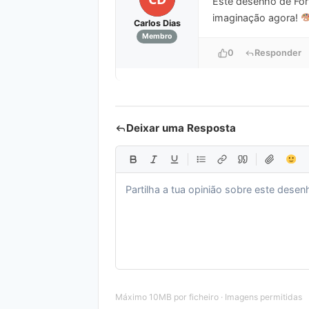
Este desenho de Fort
imaginação agora!
Carlos Dias
Membro
0
Responder
Deixar uma Resposta
Máximo 10MB por ficheiro · Imagens permitidas