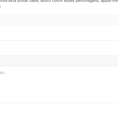
nite está brutal! Sabe, adoro colorir esses personagens, ajuda-me a