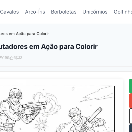
Cavalos
Arco-Íris
Borboletas
Unicórnios
Golfinh
ores em Ação para Colorir
utadores em Ação para Colorir
199
5
3