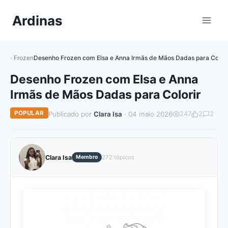
Pular
Ardinas
para
o
Conteúdo
Frozen
Desenho Frozen com Elsa e Anna Irmãs de Mãos Dadas para Colori
Desenho Frozen com Elsa e Anna
Irmãs de Mãos Dadas para Colorir
POPULAR
Publicado por
Clara Isa
· 04 maio 2026
247
2
2
Clara Isa
Membro
272 tópicos