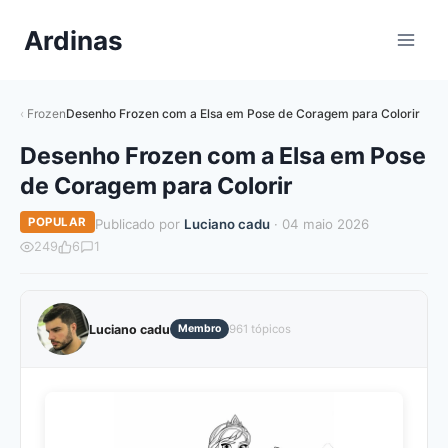
Pular
Ardinas
para
o
Conteúdo
Frozen
Desenho Frozen com a Elsa em Pose de Coragem para Colorir
Desenho Frozen com a Elsa em Pose
de Coragem para Colorir
POPULAR
Publicado por
Luciano cadu
· 04 maio 2026
249
6
1
Luciano cadu
Membro
961 tópicos