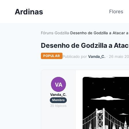
Pular
Ardinas
para
Flores
o
Conteúdo
Fóruns
›
Godzilla
›
Desenho de Godzilla a Atacar a
Desenho de Godzilla a Ataca
POPULAR
Publicado por
Vanda_C.
· 26 maio 2
VA
Vanda_C.
Membro
35 tópicos