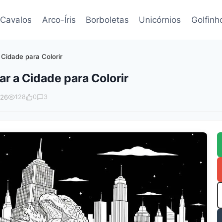
Cavalos
Arco-Íris
Borboletas
Unicórnios
Golfinh
 Cidade para Colorir
r a Cidade para Colorir
026
128
0
3