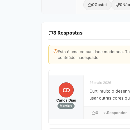
0
Gostei
0
Não
3 Respostas
Esta é uma comunidade moderada. Toda
conteúdo inadequado.
26 maio 2026
CD
Curti muito o desenh
usar outras cores q
Carlos Dias
Membro
0
Responder