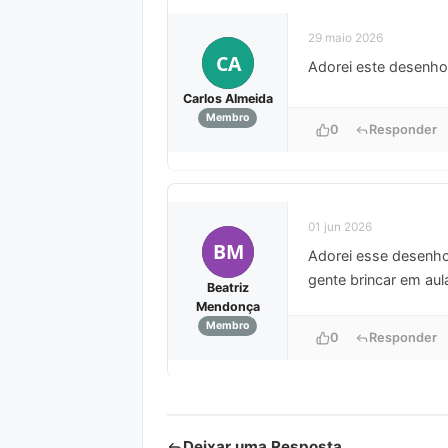
29 maio 2026
CA
Adorei este desenho 
Carlos Almeida
Membro
0
Responder
01 jun 2026
BM
Adorei esse desenho 
gente brincar em aul
Beatriz
Mendonça
Membro
0
Responder
Deixar uma Resposta