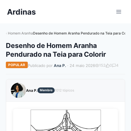
Pular
Ardinas
para
o
Conteúdo
Homem Aranha
Desenho de Homem Aranha Pendurado na Teia para Color
Desenho de Homem Aranha
Pendurado na Teia para Colorir
POPULAR
Publicado por
Ana P.
· 24 maio 2026
152
0
4
Ana P.
Membro
1012 tópicos