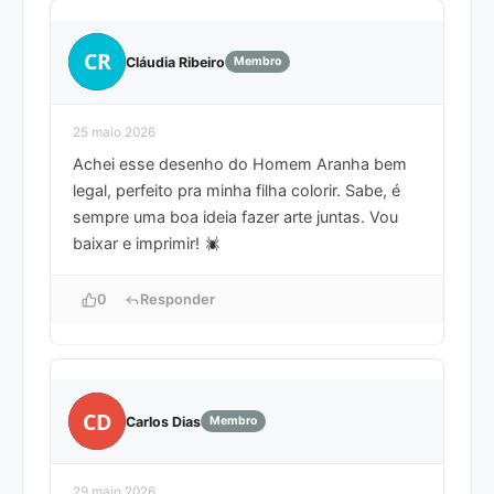
CR
Cláudia Ribeiro
Membro
25 maio 2026
Achei esse desenho do Homem Aranha bem
legal, perfeito pra minha filha colorir. Sabe, é
sempre uma boa ideia fazer arte juntas. Vou
baixar e imprimir!
0
Responder
CD
Carlos Dias
Membro
29 maio 2026