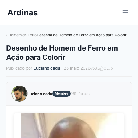
Pular
Ardinas
para
o
Conteúdo
Homem de Ferro
Desenho de Homem de Ferro em Ação para Colorir
Desenho de Homem de Ferro em
Ação para Colorir
Publicado por
Luciano cadu
· 26 maio 2026
83
0
5
Luciano cadu
Membro
961 tópicos