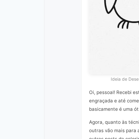
Ideia de Des
Oi, pessoal! Recebi e
engraçada e até começ
basicamente é uma óti
Agora, quanto às técn
outras vão mais para 
outros posts de colori