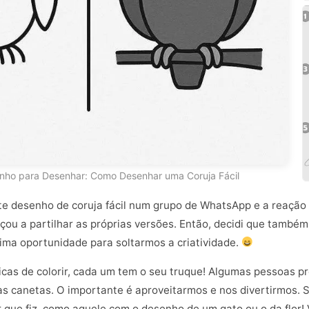
enho para Desenhar: Como Desenhar uma Coruja Fácil
ste desenho de coruja fácil num grupo de WhatsApp e a reação f
ou a partilhar as próprias versões. Então, decidi que também 
ma oportunidade para soltarmos a criatividade.
icas de colorir, cada um tem o seu truque! Algumas pessoas pr
as canetas. O importante é aproveitarmos e nos divertirmos. 
r que fiz, como aquele com o desenho de um gato ou o da flor! 