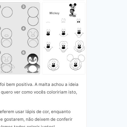
oi bem positiva. A malta achou a ideia
quero ver como vocês coloririam isto,
eferem usar lápis de cor, enquanto
Se gostarem, não deixem de conferir
Vamos todos colorir juntos!