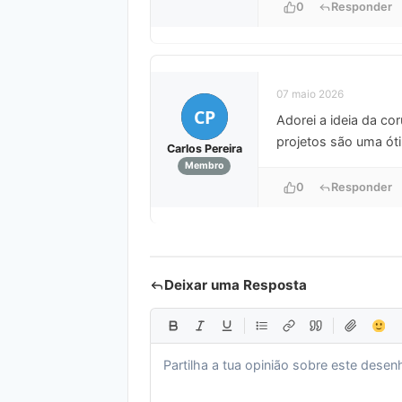
0
Responder
07 maio 2026
CP
Adorei a ideia da co
projetos são uma óti
Carlos Pereira
Membro
0
Responder
Deixar uma Resposta