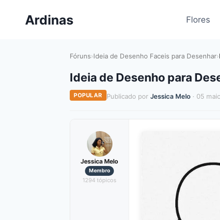
Pular
Ardinas
para
Flores
o
Conteúdo
Fóruns
›
Ideia de Desenho Faceis para Desenhar
›
Ideia de Desenho para Des
POPULAR
Publicado por
Jessica Melo
· 05 mai
Jessica Melo
Membro
1294 tópicos