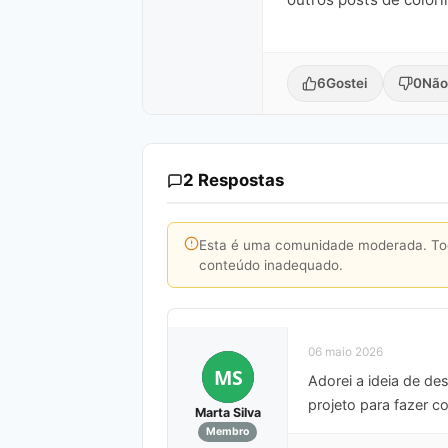
6
Gostei
0
Não
2 Respostas
Esta é uma comunidade moderada. Toda
conteúdo inadequado.
06 maio 2026
MS
Adorei a ideia de de
projeto para fazer c
Marta Silva
Membro