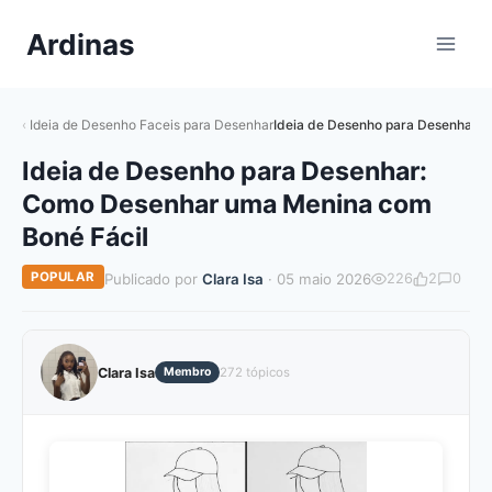
Pular
Ardinas
para
o
Conteúdo
Ideia de Desenho Faceis para Desenhar
Ideia de Desenho para Desenhar:
Ideia de Desenho para Desenhar:
Como Desenhar uma Menina com
Boné Fácil
POPULAR
Publicado por
Clara Isa
· 05 maio 2026
226
2
0
Clara Isa
Membro
272 tópicos