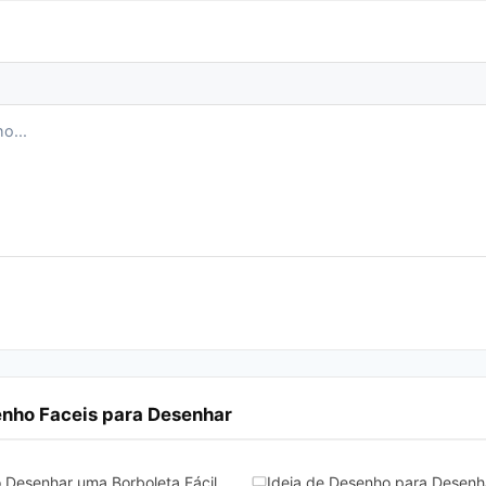
enho Faceis para Desenhar
 Desenhar uma Borboleta Fácil
Ideia de Desenho para Desenh