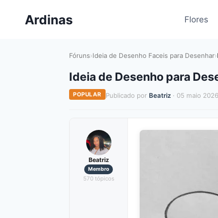
Pular
Ardinas
para
Flores
o
Conteúdo
Fóruns
›
Ideia de Desenho Faceis para Desenhar
›
Ideia de Desenho para Des
POPULAR
Publicado por
Beatriz
· 05 maio 202
Beatriz
Membro
570 tópicos