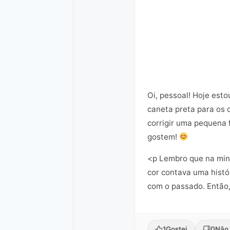
Oi, pessoal! Hoje esto
caneta preta para os 
corrigir uma pequena 
gostem!
<p Lembro que na minh
cor contava uma histó
com o passado. Então,
1
Gostei
0
Não 