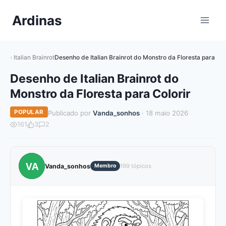
Pular
Ardinas
para
o
Conteúdo
Italian Brainrot
Desenho de Italian Brainrot do Monstro da Floresta para Col
Desenho de Italian Brainrot do
Monstro da Floresta para Colorir
POPULAR
Publicado por
Vanda_sonhos
· 18 maio 2026
161
3
2
VA
Vanda_sonhos
Membro
199 tópicos