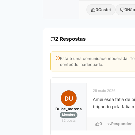
0
Gostei
0
Não
2 Respostas
Esta é uma comunidade moderada. Toda
conteúdo inadequado.
25 maio 2026
DU
Amei essa fatia de p
brigando pela fatia 
Dulce_morena
Membro
32 posts
0
Responder