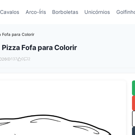
Cavalos
Arco-Íris
Borboletas
Unicórnios
Golfinh
 Fofa para Colorir
Pizza Fofa para Colorir
2026
137
0
2