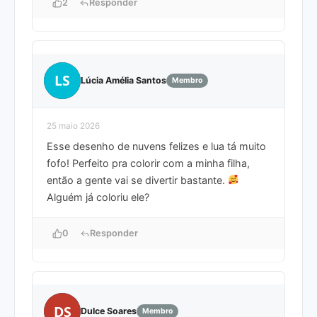
2
Responder
LS
Lúcia Amélia Santos
Membro
25 maio 2026
Esse desenho de nuvens felizes e lua tá muito
fofo! Perfeito pra colorir com a minha filha,
então a gente vai se divertir bastante.
Alguém já coloriu ele?
0
Responder
DS
Dulce Soares
Membro