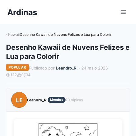
Pular
Ardinas
para
o
Conteúdo
Kawaii
Desenho Kawaii de Nuvens Felizes e Lua para Colorir
Desenho Kawaii de Nuvens Felizes e
Lua para Colorir
POPULAR
Publicado por
Leandro_R.
· 24 maio 2026
122
0
4
LE
Leandro_R.
Membro
70 tópicos