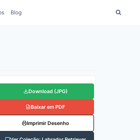
os
Blog
Download (JPG)
Baixar em PDF
Imprimir Desenho
Ver Coleção: Labrador Retriever