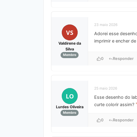
23 maio 2026
VS
Adorei esse desenho 
imprimir e encher de
Valdirene da
Silva
Membro
0
Responder
25 maio 2026
LO
Esse desenho do labr
curte colorir assim?
Lurdes Oliveira
Membro
0
Responder