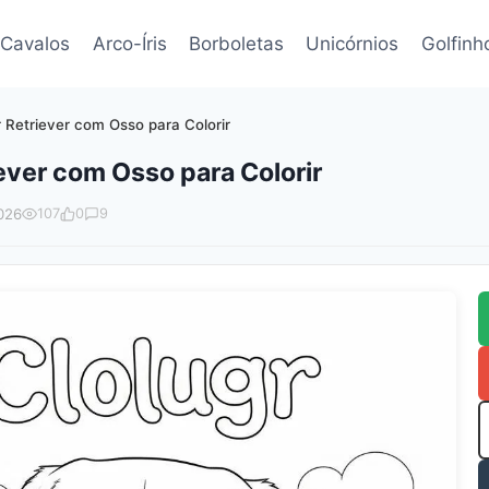
Cavalos
Arco-Íris
Borboletas
Unicórnios
Golfinh
Retriever com Osso para Colorir
ever com Osso para Colorir
026
107
0
9