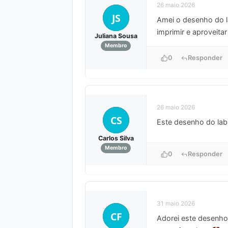
26 maio 2026
JS
Amei o desenho do la
imprimir e aproveita
Juliana Sousa
Membro
0
Responder
26 maio 2026
CS
Este desenho do labr
Carlos Silva
Membro
0
Responder
31 maio 2026
CF
Adorei este desenho 