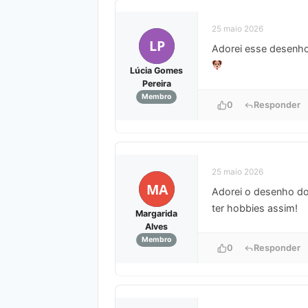
25 maio 2026
LP
Adorei esse desenho 
Lúcia Gomes
Pereira
Membro
0
Responder
25 maio 2026
MA
Adorei o desenho do
ter hobbies assim!
Margarida
Alves
Membro
0
Responder