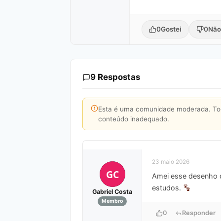
0
Gostei
0
Não
9 Respostas
Esta é uma comunidade moderada. Toda
conteúdo inadequado.
23 maio 2026
GC
Amei esse desenho do
estudos.
Gabriel Costa
Membro
0
Responder