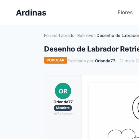
Pular
Ardinas
para
Flores
o
Conteúdo
Fóruns
›
Labrador Retriever
›
Desenho de Labrador 
Desenho de Labrador Retri
POPULAR
Publicado por
Orlanda77
· 21 maio 2
OR
Orlanda77
Membro
167 tópicos