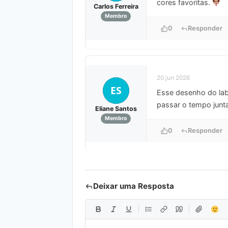
cores favoritas.
Carlos Ferreira
Membro
0
Responder
20 jun 2026
ES
Esse desenho do lab
passar o tempo junt
Eliane Santos
Membro
0
Responder
Deixar uma Resposta