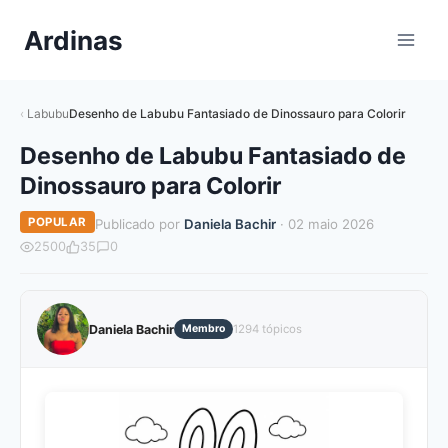
Pular
Ardinas
para
o
Conteúdo
Labubu
Desenho de Labubu Fantasiado de Dinossauro para Colorir
Desenho de Labubu Fantasiado de
Dinossauro para Colorir
POPULAR
Publicado por
Daniela Bachir
· 02 maio 2026
2500
35
0
Daniela Bachir
Membro
1294 tópicos