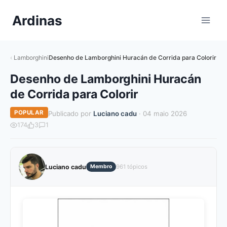
Pular
Ardinas
para
o
Conteúdo
Lamborghini
Desenho de Lamborghini Huracán de Corrida para Colorir
Desenho de Lamborghini Huracán
de Corrida para Colorir
POPULAR
Publicado por
Luciano cadu
· 04 maio 2026
174
3
1
Luciano cadu
Membro
961 tópicos