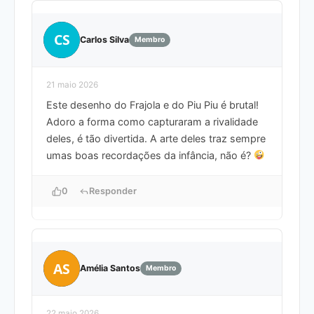
CS
Carlos Silva
Membro
21 maio 2026
Este desenho do Frajola e do Piu Piu é brutal!
Adoro a forma como capturaram a rivalidade
deles, é tão divertida. A arte deles traz sempre
umas boas recordações da infância, não é?
0
Responder
AS
Amélia Santos
Membro
22 maio 2026