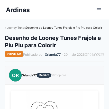
Pular
Ardinas
para
o
Conteúdo
Looney Tunes
Desenho de Looney Tunes Frajola e Piu Piu para Colorir
Desenho de Looney Tunes Frajola e
Piu Piu para Colorir
POPULAR
Publicado por
Orlanda77
· 20 maio 2026
103
0
5
OR
Orlanda77
Membro
167 tópicos