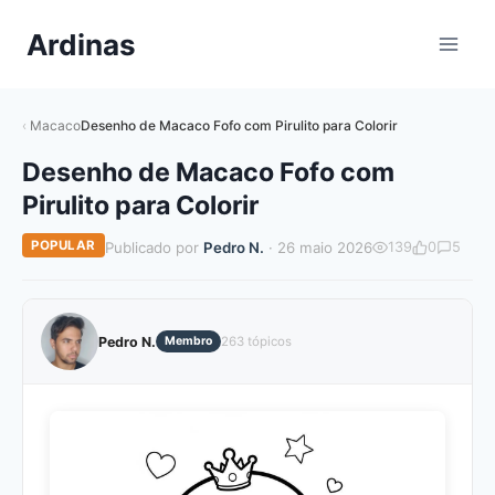
Pular
Ardinas
para
o
Conteúdo
Macaco
Desenho de Macaco Fofo com Pirulito para Colorir
Desenho de Macaco Fofo com
Pirulito para Colorir
POPULAR
Publicado por
Pedro N.
· 26 maio 2026
139
0
5
Pedro N.
Membro
263 tópicos