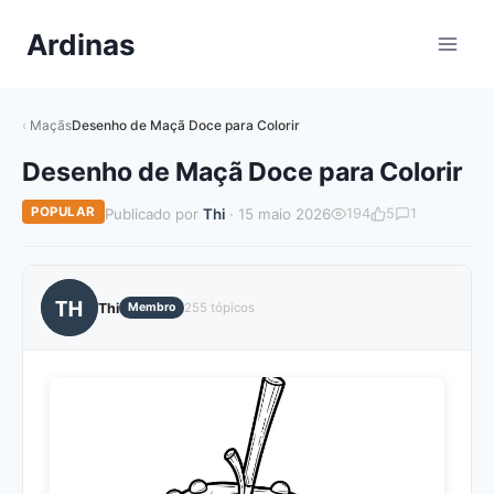
Pular
Ardinas
para
o
Conteúdo
Maçãs
Desenho de Maçã Doce para Colorir
Desenho de Maçã Doce para Colorir
POPULAR
Publicado por
Thi
· 15 maio 2026
194
5
1
TH
Thi
Membro
255 tópicos