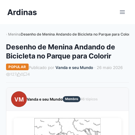
Pular
Ardinas
para
o
Conteúdo
Menina
Desenho de Menina Andando de Bicicleta no Parque para Colorir
Desenho de Menina Andando de
Bicicleta no Parque para Colorir
POPULAR
Publicado por
Vanda e seu Mundo
· 26 maio 2026
127
0
4
VM
Vanda e seu Mundo
Membro
46 tópicos