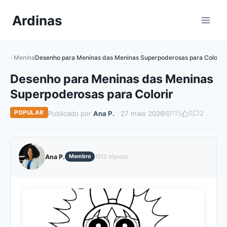
Pular
Ardinas
para
o
Conteúdo
Menina
Desenho para Meninas das Meninas Superpoderosas para Colorir
Desenho para Meninas das Meninas
Superpoderosas para Colorir
POPULAR
Publicado por
Ana P.
· 27 maio 2026
115
0
2
Ana P.
Membro
1012 tópicos