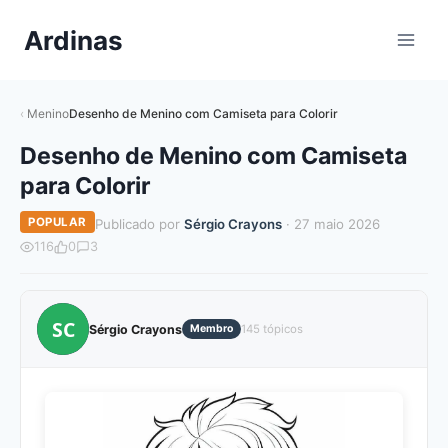
Pular
Ardinas
para
o
Conteúdo
Menino
Desenho de Menino com Camiseta para Colorir
Desenho de Menino com Camiseta
para Colorir
POPULAR
Publicado por
Sérgio Crayons
· 27 maio 2026
116
0
3
SC
Sérgio Crayons
Membro
145 tópicos