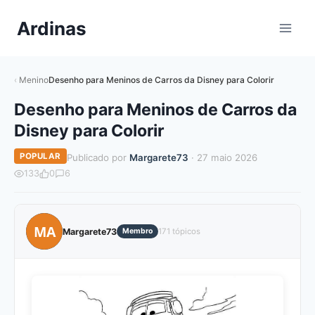
Pular
Ardinas
para
o
Conteúdo
Menino
Desenho para Meninos de Carros da Disney para Colorir
Desenho para Meninos de Carros da
Disney para Colorir
POPULAR
Publicado por
Margarete73
· 27 maio 2026
133
0
6
MA
Margarete73
Membro
171 tópicos