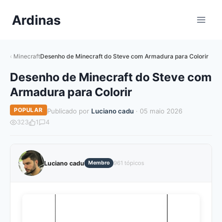
Pular
Ardinas
para
o
Conteúdo
Minecraft
Desenho de Minecraft do Steve com Armadura para Colorir
Desenho de Minecraft do Steve com
Armadura para Colorir
POPULAR
Publicado por
Luciano cadu
· 05 maio 2026
323
1
4
Luciano cadu
Membro
961 tópicos