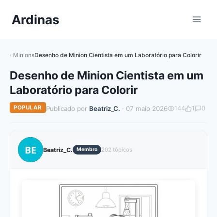
Pular
Ardinas
para
o
Conteúdo
Minions
Desenho de Minion Cientista em um Laboratório para Colorir
Desenho de Minion Cientista em um
Laboratório para Colorir
POPULAR
Publicado por
Beatriz_C.
· 07 maio 2026
144
1
0
BE
Beatriz_C.
Membro
202 tópicos