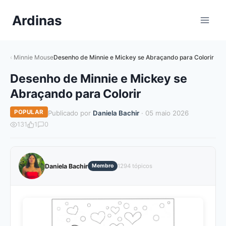
Pular
Ardinas
para
o
Conteúdo
Minnie Mouse
Desenho de Minnie e Mickey se Abraçando para Colorir
Desenho de Minnie e Mickey se
Abraçando para Colorir
POPULAR
Publicado por
Daniela Bachir
· 05 maio 2026
131
1
0
Daniela Bachir
Membro
1294 tópicos