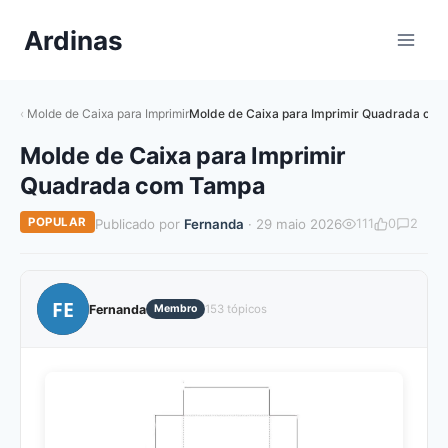
Pular
Ardinas
para
o
Conteúdo
Molde de Caixa para Imprimir
Molde de Caixa para Imprimir Quadrada co
Molde de Caixa para Imprimir
Quadrada com Tampa
POPULAR
Publicado por
Fernanda
· 29 maio 2026
111
0
2
FE
Fernanda
Membro
153 tópicos