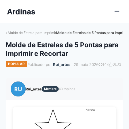
Pular
Ardinas
para
o
Conteúdo
Molde de Estrela para Imprimir
Molde de Estrelas de 5 Pontas para Imprimir
Molde de Estrelas de 5 Pontas para
Imprimir e Recortar
POPULAR
Publicado por
Rui_artes
· 29 maio 2026
147
0
3
RU
Rui_artes
Membro
43 tópicos