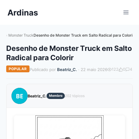
Pular
Ardinas
para
o
Conteúdo
Monster Truck
Desenho de Monster Truck em Salto Radical para Colorir
Desenho de Monster Truck em Salto
Radical para Colorir
POPULAR
Publicado por
Beatriz_C.
· 22 maio 2026
122
0
4
BE
Beatriz_C.
Membro
202 tópicos