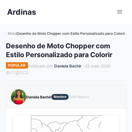
Pular
Ardinas
para
o
Conteúdo
Moto
Desenho de Moto Chopper com Estilo Personalizado para Colorir
Desenho de Moto Chopper com
Estilo Personalizado para Colorir
POPULAR
Publicado por
Daniela Bachir
· 25 maio 2026
121
0
2
Daniela Bachir
Membro
1294 tópicos