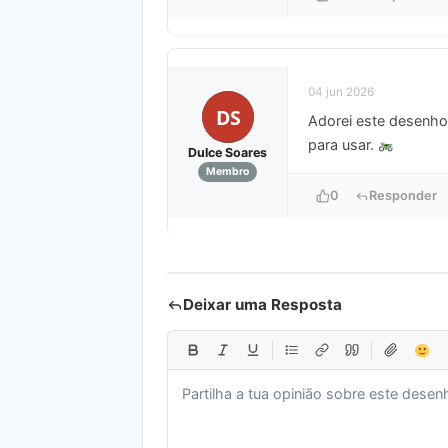
04 jun 2026
DS
Adorei este desenho 
para usar.
Dulce Soares
Membro
0
Responder
Deixar uma Resposta