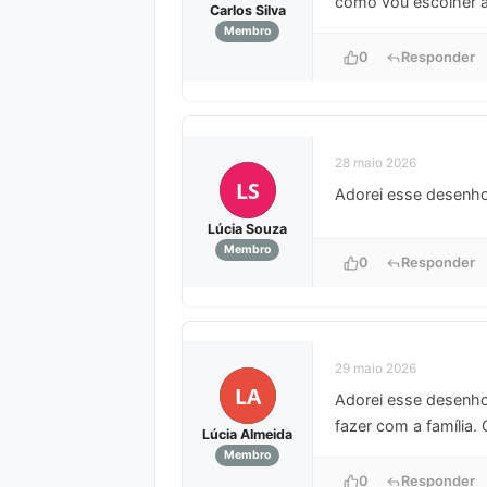
como vou escolher a
Carlos Silva
Membro
0
Responder
28 maio 2026
LS
Adorei esse desenho 
Lúcia Souza
Membro
0
Responder
29 maio 2026
LA
Adorei esse desenho 
fazer com a família
Lúcia Almeida
Membro
0
Responder