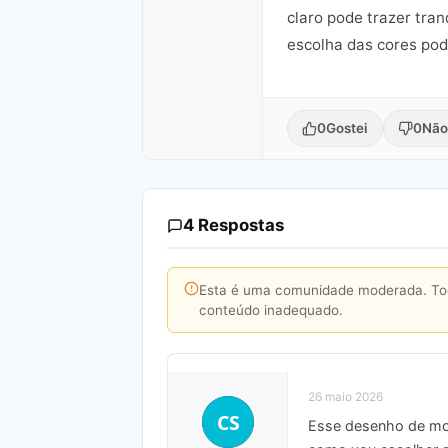
claro pode trazer tra
escolha das cores pode
0
Gostei
0
Não
4 Respostas
Esta é uma comunidade moderada. Toda
conteúdo inadequado.
26 maio 2026
CS
Esse desenho de mot