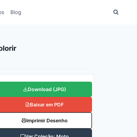
os
Blog
lorir
Download (JPG)
Baixar em PDF
Imprimir Desenho
Ver Coleção: Moto