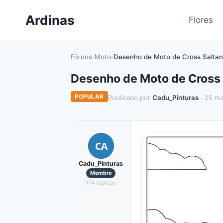
Pular
Ardinas
para
Flores
o
Conteúdo
Fóruns
›
Moto
›
Desenho de Moto de Cross Saltan
Desenho de Moto de Cross 
POPULAR
Publicado por
Cadu_Pinturas
· 25 ma
CA
Cadu_Pinturas
Membro
174 tópicos