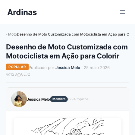
Pular
Ardinas
para
o
Conteúdo
Moto
Desenho de Moto Customizada com Motociclista em Ação para Color
Desenho de Moto Customizada com
Motociclista em Ação para Colorir
POPULAR
Publicado por
Jessica Melo
· 25 maio 2026
123
0
2
Jessica Melo
Membro
1294 tópicos