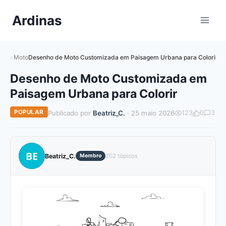
Pular
Ardinas
para
o
Conteúdo
Moto
Desenho de Moto Customizada em Paisagem Urbana para Colorir
Desenho de Moto Customizada em
Paisagem Urbana para Colorir
POPULAR
Publicado por
Beatriz_C.
· 25 maio 2026
123
0
3
BE
Beatriz_C.
Membro
202 tópicos