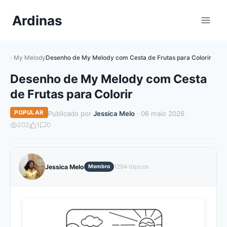
Pular
Ardinas
para
o
Conteúdo
My Melody
Desenho de My Melody com Cesta de Frutas para Colorir
Desenho de My Melody com Cesta
de Frutas para Colorir
POPULAR
Publicado por
Jessica Melo
· 06 maio 2026
202
1
0
Jessica Melo
Membro
1294 tópicos