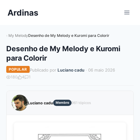
Pular
Ardinas
para
o
Conteúdo
My Melody
Desenho de My Melody e Kuromi para Colorir
Desenho de My Melody e Kuromi
para Colorir
POPULAR
Publicado por
Luciano cadu
· 06 maio 2026
180
4
1
Luciano cadu
Membro
961 tópicos