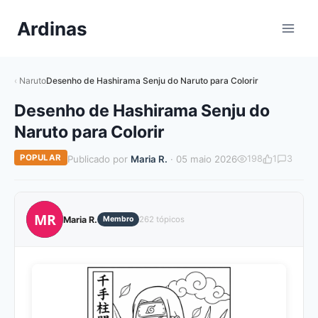
Pular
Ardinas
para
o
Conteúdo
Naruto
Desenho de Hashirama Senju do Naruto para Colorir
Desenho de Hashirama Senju do
Naruto para Colorir
POPULAR
Publicado por
Maria R.
· 05 maio 2026
198
1
3
MR
Maria R.
Membro
262 tópicos