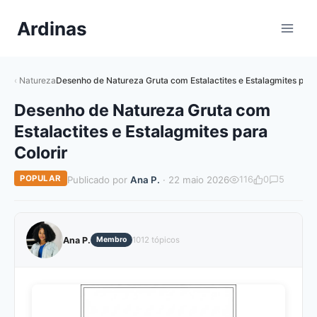
Pular
Ardinas
para
o
Conteúdo
Natureza
Desenho de Natureza Gruta com Estalactites e Estalagmites para
Desenho de Natureza Gruta com
Estalactites e Estalagmites para
Colorir
POPULAR
Publicado por
Ana P.
· 22 maio 2026
116
0
5
Ana P.
Membro
1012 tópicos