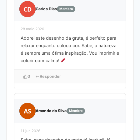
CD
Carlos Dias
Membro
28 maio 2026
Adorei este desenho da gruta, é perfeito para
relaxar enquanto coloco cor. Sabe, a natureza
é sempre uma ótima inspiração. Vou imprimir e
colorir com calma!
0
Responder
AS
Amanda da Silva
Membro
11 jun 2026
Sabe, esse desenho da gruta tá incrível! Já