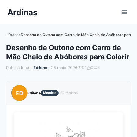
Pular
Ardinas
para
o
Conteúdo
Outono
Desenho de Outono com Carro de Mão Cheio de Abóboras para Co
Desenho de Outono com Carro de
Mão Cheio de Abóboras para Colorir
Publicado por
Edilene
· 25 maio 2026
64
0
4
ED
Edilene
Membro
167 tópicos