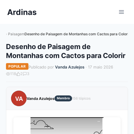
Pular
Ardinas
para
o
Conteúdo
Paisagem
Desenho de Paisagem de Montanhas com Cactos para Colorir
Desenho de Paisagem de
Montanhas com Cactos para Colorir
POPULAR
Publicado por
Vanda Azulejos
· 17 maio 2026
118
2
3
VA
Vanda Azulejos
Membro
156 tópicos