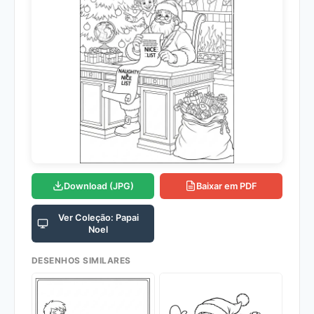
Download (JPG)
Baixar em PDF
Ver Coleção: Papai
Noel
DESENHOS SIMILARES