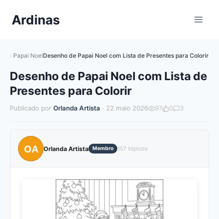
Pular
Ardinas
para
o
Conteúdo
Papai Noel
Desenho de Papai Noel com Lista de Presentes para Colorir
Desenho de Papai Noel com Lista de
Presentes para Colorir
Publicado por
Orlanda Artista
· 22 maio 2026
97
0
3
OA
Orlanda Artista
Membro
157 tópicos